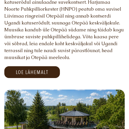
katuserõdul ainulaadne suvekontsert. Harjumaa
PRIVAATRUUM
Noorte Puhkpilliorkester (HNPO) peatub oma suvisel
Liivimaa ringreisil Otepääl ning annab kontserdi
SELTSKONNAD
Ugandi katuserõdult, suunaga Otepää keskväljakule.
Muusika kandub üle Otepää südame ning täidab kogu
MEIE LUGU
ümbruse suviste puhkpillihelidega. Võta kaasa pere
või sõbrad, leia endale koht keskväljakul või Ugandi
HEA TEADA
terrassil ning tule naudi suvist pärastlõunat, head
muusikat ja Otepää meeleolu.
KINKEKAART
LOE LÄHEMALT
KLIENDIKAART
GALERII
TULE TÖÖLE
KONTAKT