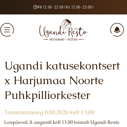
P-N 12:00 - 22:00 I R-L 12:00 - 23:00 I
Ugandi katusekontsert
Eesti keel
English
x Harjumaa Noorte
Puhkpilliorkester
MENÜÜ
LIPUTOA GURMEE
Toiumumisaeg 8.08.2026 kell 13:00
SÜNDMUSED
Laupäeval, 8. augustil kell 13.00 toimub Ugandi Resto