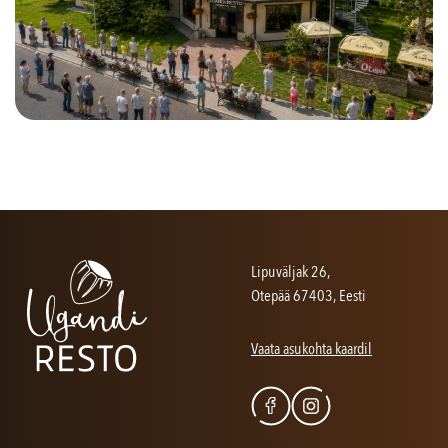
OLEME AVATUD
VÕTA ÜHENDUST
P-N 12:00 - 22:00
E-mail:
info@ugandiresto.ee
R-L 12:00 - 23:00
Telefon:
+372 58334422
Köögi sulgeme üldjuhul tund aega varem
Lipuväljak 26,
Otepää 67403, Eesti
Vaata asukohta kaardil